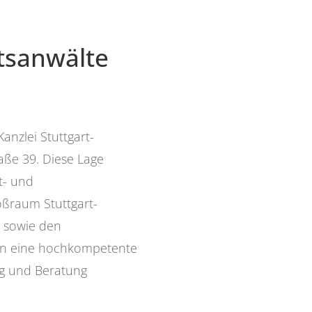
tsanwälte
anzlei Stuttgart-
aße 39. Diese Lage
t- und
ßraum Stuttgart-
n sowie den
rn eine hochkompetente
ng und Beratung