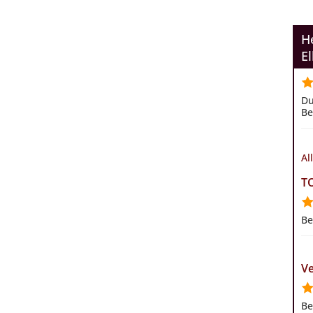
H
El
Du
Be
Al
T
Be
Ve
Be