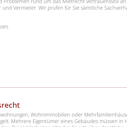
d Problemen rund um das Mietrecht vertrauensvoll an 
er und Vermieter. Wir prüfen für Sie sämtliche Sachver
sses
n
recht
swohnungen, Wohnimmobilien oder Mehrfamilienhäuse
lt. Mehrere Eigentümer eines Gebäudes müssen in Hi