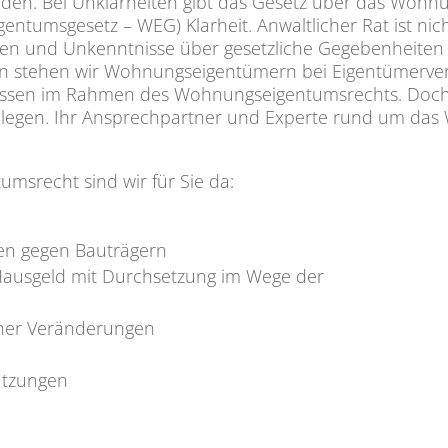
nden. Bei Unklarheiten gibt das Gesetz über das Woh
tumsgesetz – WEG) Klarheit. Anwaltlicher Rat ist nic
ssen und Unkenntnisse über gesetzliche Gegebenheiten z
rn stehen wir Wohnungseigentümern bei Eigentümerv
eressen im Rahmen des Wohnungseigentumsrechts. Doch 
izulegen. Ihr Ansprechpartner und Experte rund um das
msrecht sind wir für Sie da:
en gegen Bauträgern
ausgeld mit Durchsetzung im Wege der
cher Veränderungen
utzungen